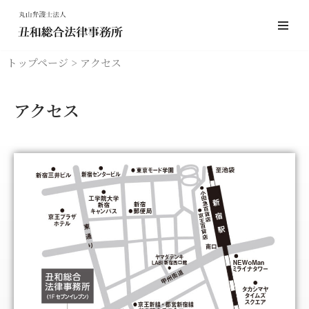
コ
ン
トップページ
> アクセス
テ
ン
ツ
アクセス
へ
ス
キ
ッ
プ